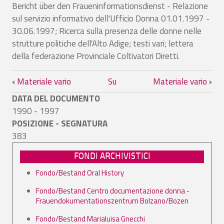
Bericht über den Fraueninformationsdienst - Relazione
sul servizio informativo dell'Ufficio Donna 01.01.1997 -
30.06.1997; Ricerca sulla presenza delle donne nelle
strutture politiche dell'Alto Adige; testi vari; lettera
della federazione Provinciale Coltivatori Diretti.
Link di attraversamento del book per Ma
‹
Materiale vario
Su
Materiale vario
›
DATA DEL DOCUMENTO
1990 - 1997
POSIZIONE - SEGNATURA
383
FONDI ARCHIVISTICI
Fondo/Bestand Oral History
Fondo/Bestand Centro documentazione donna -
Frauendokumentationszentrum Bolzano/Bozen
Fondo/Bestand Marialuisa Gnecchi