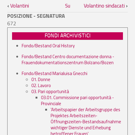
Link di attraversamento del book per V
‹
Volantini
Su
Volantino sindacati
›
POSIZIONE - SEGNATURA
672
FONDI ARCHIVISTICI
Fondo/Bestand Oral History
Fondo/Bestand Centro documentazione donna -
Frauendokumentationszentrum Bolzano/Bozen
Fondo/Bestand Marialuisa Gnecchi
01. Donne
02. Lavoro
03. Pari opportunità
03.01. Commissione pari opportunità -
Provinciale
'Arbeitspapier der Arbeitsgruppe des
Projektes Arbeitszeiten-
Öffnungszeiten-Bestandsaufnahme
wichtiger Dienste und Erhebung
betroffener Frauen'