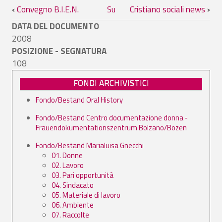
Link di attraversamento del book per C
‹
Convegno B.I.E.N.
Su
Cristiano sociali news
›
DATA DEL DOCUMENTO
2008
POSIZIONE - SEGNATURA
108
FONDI ARCHIVISTICI
Fondo/Bestand Oral History
Fondo/Bestand Centro documentazione donna -
Frauendokumentationszentrum Bolzano/Bozen
Fondo/Bestand Marialuisa Gnecchi
01. Donne
02. Lavoro
03. Pari opportunità
04. Sindacato
05. Materiale di lavoro
06. Ambiente
07. Raccolte