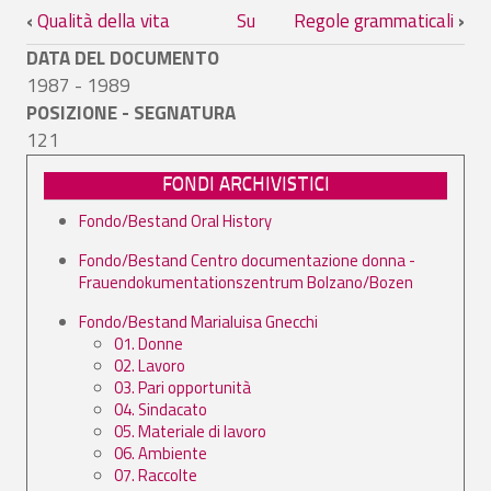
Link di attraversamento del book per Qu
‹
Qualità della vita
Su
Regole grammaticali
›
DATA DEL DOCUMENTO
1987 - 1989
POSIZIONE - SEGNATURA
121
FONDI ARCHIVISTICI
Fondo/Bestand Oral History
Fondo/Bestand Centro documentazione donna -
Frauendokumentationszentrum Bolzano/Bozen
Fondo/Bestand Marialuisa Gnecchi
01. Donne
02. Lavoro
03. Pari opportunità
04. Sindacato
05. Materiale di lavoro
06. Ambiente
07. Raccolte