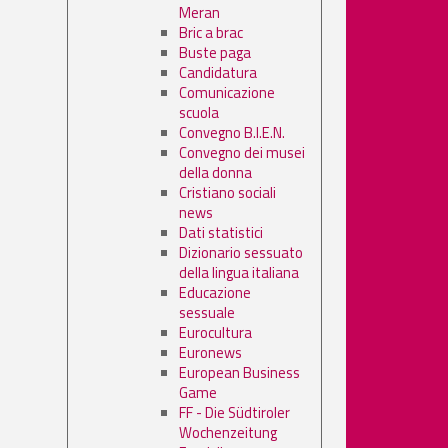
Meran
Bric a brac
Buste paga
Candidatura
Comunicazione
scuola
Convegno B.I.E.N.
Convegno dei musei
della donna
Cristiano sociali
news
Dati statistici
Dizionario sessuato
della lingua italiana
Educazione
sessuale
Eurocultura
Euronews
European Business
Game
FF - Die Südtiroler
Wochenzeitung