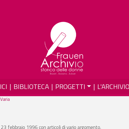
Salta al contenuto principale
ICI
BIBLIOTECA
PROGETTI
L'ARCHIVI
 Varia
 23 febbraio 1996 con articoli di vario argomento.