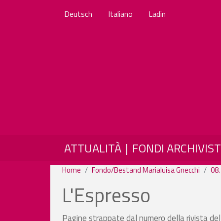
Deutsch
Italiano
Ladin
MAIN NAVIGATION
ATTUALITÀ
FONDI ARCHIVIST
Home
Fondo/Bestand Marialuisa Gnecchi
08.
L'Espresso
Pagine strappate dal numero della rivista del